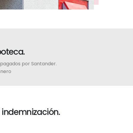
poteca.
o pagados por Santander.
inero
 indemnización.