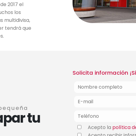
de 2017 el
uchos los
 multidivisa,
der tendrá que
s.
Solicita información ¡
 pequeña
apar tu
Acepto la
política d
Acepto recibir info