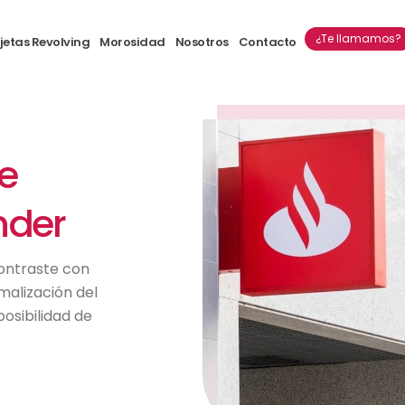
¿Te llamamos?
jetas Revolving
Morosidad
Nosotros
Contacto
e
nder
contraste con
rmalización del
osibilidad de