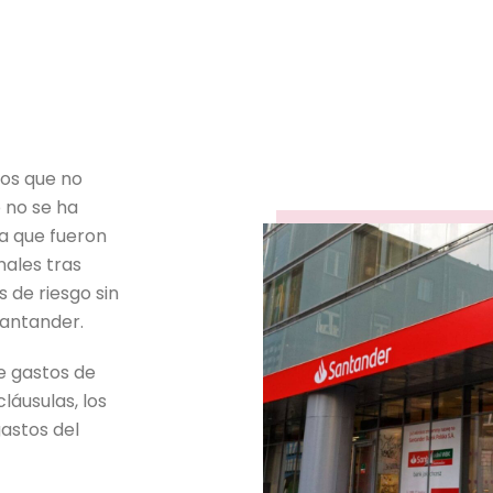
cos que no
 no se ha
ya que fueron
nales tras
 de riesgo sin
Santander.
de gastos de
láusulas, los
astos del